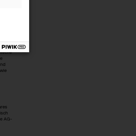
uert
, nun
te für
mische
ie
und
 wie
ares
isch
ie AG-