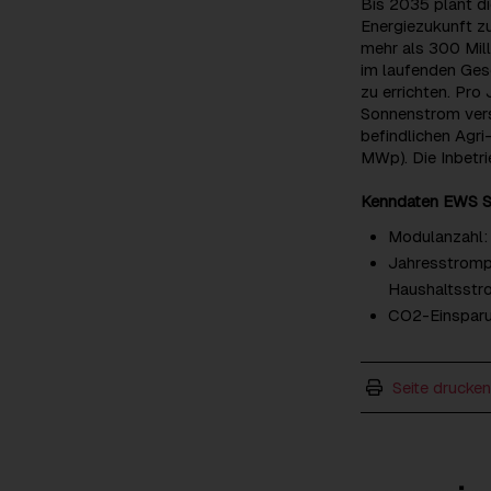
Bis 2035 plant di
Energiezukunft zu
mehr als 300 Mill
im laufenden Ges
zu errichten. Pro
Sonnenstrom vers
befindlichen Agr
MWp). Die Inbetr
Kenndaten EWS S
Modulanzahl: 
Jahresstrompr
Haushaltsstr
CO2-Einsparun
Seite drucken