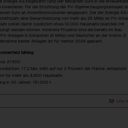
e Energie AG insgesamt rund vier Milliarden Euro in die erneuerbar
 investieren. Für die Errichtung der PV-Eigenerzeugungsanlagen s
ionen Euro an Investitionsvolumen eingeplant. Ziel der Energie AG i
chäftsjahr eine Gesamtleistung von mehr als 25 MWp an PV-Anla
 Jahr sollen damit zusätzlich etwa 10.000 Haushalte bilanziell mit
orgt werden können. Konkrete Projekte sind die bereits im Bau
i-PV-Anlagen in Schalchen (6 MWp) und Neuhofen an der Krems (3
iebnahme beider Anlagen ist für Herbst 2026 geplant.
onnenfeld Mining
ca. 21.500
oduktion: 17,2 Mio. kWh auf nur 2 Prozent der Fläche; entspricht
om für mehr als 4.900 Haushalte
g in 30 Jahren: 151.000 t
Link 