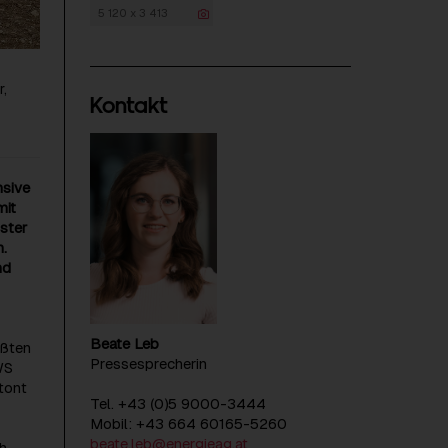
5 120 x 3 413
r,
Kontakt
nsive
mit
ster
.
nd
Beate Leb
ößten
Pressesprecherin
WS
tont
Tel. +43 (0)5 9000-3444
Mobil: +43 664 60165-5260
beate.leb@energieag.at
ch