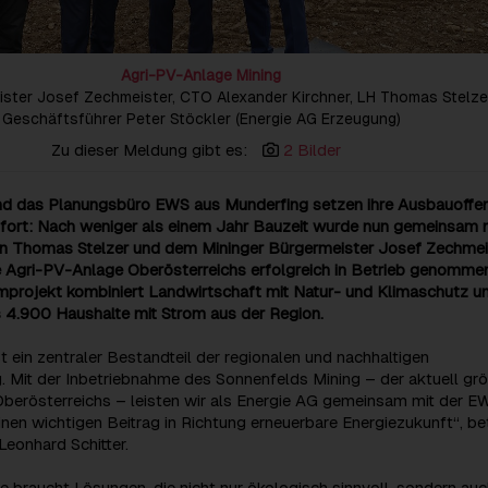
Agri-PV-Anlage Mining
meister Josef Zechmeister, CTO Alexander Kirchner, LH Thomas Stelze
Geschäftsführer Peter Stöckler (Energie AG Erzeugung)
Zu dieser Meldung gibt es:
2 Bilder
nd das Planungsbüro EWS aus Munderfing setzen ihre Ausbauoffe
fort: Nach weniger als einem Jahr Bauzeit wurde nun gemeinsam 
 Thomas Stelzer und dem Mininger Bürgermeister Josef Zechmei
e Agri-PV-Anlage Oberösterreichs erfolgreich in Betrieb genommen
mprojekt kombiniert Landwirtschaft mit Natur- und Klimaschutz u
s 4.900 Haushalte mit Strom aus der Region.
t ein zentraler Bestandteil der regionalen und nachhaltigen
. Mit der Inbetriebnahme des Sonnenfelds Mining – der aktuell gr
berösterreichs – leisten wir als Energie AG gemeinsam mit der E
nen wichtigen Beitrag in Richtung erneuerbare Energiezukunft“, be
eonhard Schitter.
 braucht Lösungen, die nicht nur ökologisch sinnvoll, sondern au