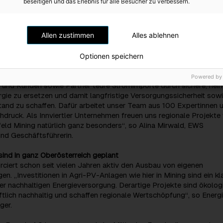
beseitigen und das Erlebnis für alle Besucher zu verbessern.
he Nutzung bleibt klar im Vordergrund: Es erfolgt keine
g, und die PV-Anlagen können nach rund 30 Jahren entweder erne
rückstandslos zurückgebaut werden. Mit diesem Projekt setzt die
Allen zustimmen
Alles ablehnen
in deutliches Zeichen für die Energiewende. Wir freuen uns darauf
ining zu beziehen“, so Bürgermeister Josef Zechmeister.
Optionen speichern
erschaft mit der Energie AG zeigt, dass unser EWS Sonnenfeld ein
n der regionalen Energiewende ist. Unser Anspruch ist durch Projek
Powered by
 und Kunden sowie Partner teure Stromimporte durch sichere, hei
rgie zu ersetzen und damit langfristige Versorgungssicherheit sow
tand zu schaffen. Dafür arbeitet unser Team aus 100 Expertinnen 
druck. Als Innviertler Unternehmen freuen uns regionale Projekte
ld Mining natürlich ganz besonders“, so Alina Mirwald, EWS
nd Geschäftsführerin.
sind in ganz Oberösterreich geplant
rciert schon seit vielen Jahren aktiv den Ausbau von eigenen
en. „Investitionen in Agri-PV-Anlagen wie hier in Mining sind ein kl
er nachhaltigen Energieversorgung. Derartige Projekte sind ökolog
aftlich nachhaltig und schaffen regionale Wertschöpfung“, so Energ
ger.