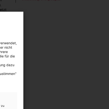
,
etzt
er-
verwendet,
er nicht
hrere
ie für die
schaft
bung dazu
d
zustimmen"
ionen
900
und
r zu