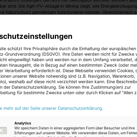
ar sind. Die Agri-PV-Anlage in Mining zeigt, wie Energieerzeugung
nd Naturschutz gemeinsam funktionieren können. Oberösterreich s
igen Schritt für Versorgungssicherheit und Nachhaltigkeit“, führt
Thomas Stelzer in seiner Festrede vor Ort aus.
schutzeinstellungen
und nachhaltige Lebensmittelproduktion
 Feld ist eine innovative Lösung, um bereits bewirtschaftete Ack
ite schützt Ihre Privatsphäre durch die Einhaltung der europäischen
en doppelt zu nutzen. Sie bietet eine saubere, regionale
z-Grundverordnung (DSGVO). Ihre Daten werden nicht für Zwecke 
tion bei minimalem Flächenverbrauch und weiterhin vorrangiger
 nicht eingewilligt haben und werden nur in dem Umfang verarbeitet, d
cher Nutzung auf 80 Prozent der Gesamtfläche. Neben der
aten hinausgeht, die in Bezug auf einen bestimmten Zweck (oder me
etet die PV-Anlage auch Schutz vor Frost- und Dürreschäden.
r Verarbeitung erforderlich ist. Diese Webseite verwendet Cookies, d
ionen unserer Website notwendig sind (z.B. Navigation, Warenkorb,
 Nutzung von Flächen durch Agri-PV vereint Technologie, Landwirt
o), weshalb auf diese nicht verzichtet werden kann. Eine Beschrei
auf besonders effiziente Weise. Wir setzen dabei auf modernste
 in der Datenschutzerklärung. Sie können Ihre Zustimmung(en) zur
altige Energie dort zu erzeugen, wo sie von unseren Kundinnen un
beitung für bestimmte Zwecke unten oder durch Klicken auf "Allen 
wird. Mit dem Sonnenfeld Mining können jährlich mehr als 17 Mill
en. Das entspricht einem Jahresstromverbrauch von mehr als 4.
ie mehr auf der Seite unserer Datenschutzerklärung.
Energie AG-CTO Alexander Kirchner.
zept überzeugte sowohl die beteiligten Grundstückseigentümer 
Analytics
hen Betriebe als auch den Gemeinderat von Beginn an. Letzterer
Wir speichern Daten in einer aggregierten Form über Besucher und ihre
Erfahrungen auf unserer Website. Wir verwenden diese Daten, um Fehle
 bei allen notwendigen Beschlüssen mit Einstimmigkeit. Die