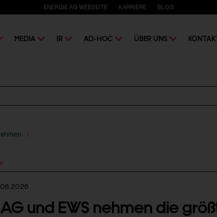
ENERGIE AG WEBSEITE
KARRIERE
BLOG
MEDIA
IR
AD-HOC
ÜBER UNS
KONTAK
nehmen
er
.06.2026
 AG und EWS nehmen die größ