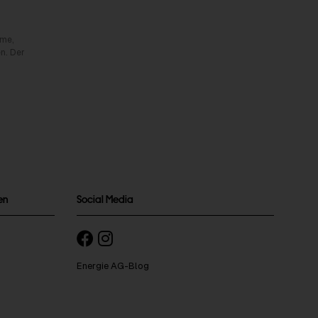
rme,
n. Der
en
Social Media
Energie AG-Blog