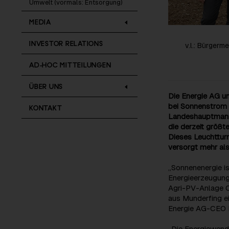
Umwelt (vormals: Entsorgung)
MEDIA
INVESTOR RELATIONS
v.l.: Bürger
AD-HOC MITTEILUNGEN
ÜBER UNS
Die Energie AG u
bei Sonnenstrom 
KONTAKT
Landeshauptmann
die derzeit größt
Dieses Leuchttur
versorgt mehr al
„Sonnenenergie is
Energieerzeugung
Agri-PV-Anlage O
aus Munderfing ei
Energie AG-CEO L
„Die Energiewende