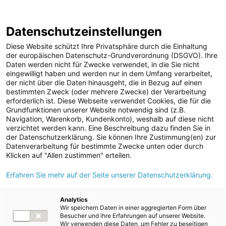
ENERGIE AG WEBSEITE
KARRIERE
BLOG
Datenschutzeinstellungen
0
Diese Website schützt Ihre Privatsphäre durch die Einhaltung
der europäischen Datenschutz-Grundverordnung (DSGVO). Ihre
Daten werden nicht für Zwecke verwendet, in die Sie nicht
eingewilligt haben und werden nur in dem Umfang verarbeitet,
MELDUNGEN
der nicht über die Daten hinausgeht, die in Bezug auf einen
Meldungen
Unternehmen
bestimmten Zweck (oder mehrere Zwecke) der Verarbeitung
Unternehmen
erforderlich ist. Diese Webseite verwendet Cookies, die für die
Grundfunktionen unserer Website notwendig sind (z.B.
Karriere-News
Text
Bilder
Navigation, Warenkorb, Kundenkonto), weshalb auf diese nicht
verzichtet werden kann. Eine Beschreibung dazu finden Sie in
Kunst und Kultur
der Datenschutzerklärung. Sie können Ihre Zustimmung(en) zur
Meldung vom 18.02.2024
Datenverarbeitung für bestimmte Zwecke unten oder durch
Sportfamilie
Erfolgreicher
Klicken auf "Allen zustimmen" erteilen.
ad-hoc Mitteilungen
Erfahren Sie mehr auf der Seite unserer Datenschutzerklärung.
Lehrabschluss in der
Strom
Energie AG
Kraftwerke
Analytics
Wir speichern Daten in einer aggregierten Form über
Versorgungsnetz
Besucher und ihre Erfahrungen auf unserer Website.
Wir verwenden diese Daten, um Fehler zu beseitigen