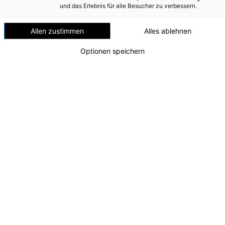
Versorgungssicherheit
und das Erlebnis für alle Besucher zu verbessern.
Erdgas
Allen zustimmen
Alles ablehnen
Telekommunikation
Optionen speichern
Mobilität
Wärme
Wasser
Wohnbau
Umwelt (vormals: Entsorgung)
Lehrabschluss 2024
Die erfolgreichen Lehrlinge mit Energie AG-CEO
MEDIA
Leonhard Schitter, Johannes Michael Blätterbinder
(Geschäftsführer Energie AG Oberösterreich
INVESTOR RELATIONS
Personalmanagement GmbH), Matthias
Pesendorfer (Leiter Lehrlingsausbildung) und
AD-HOC MITTEILUNGEN
seinem Team sowie Edith Schatzdorfer (Mitglied
der Konzernvertretung)
ÜBER UNS
Zu dieser Meldung gibt es:
2 Bilder
KONTAKT