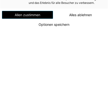
Versorgungssicherheit
und das Erlebnis für alle Besucher zu verbessern.
Erdgas
Allen zustimmen
Alles ablehnen
Telekommunikation
Optionen speichern
Mobilität
Wärme
Wasser
Wohnbau
Umwelt (vormals: Entsorgung)
Die erfolgreichen Lehrlinge
Die erfolgreichen Lehrlinge (v.l.n.r.): Felix Seiringer,
MEDIA
Clemens Jedinger, Moritz Grundner
Zu dieser Meldung gibt es:
1 Bild
INVESTOR RELATIONS
AD-HOC MITTEILUNGEN
Voller Erfolg für die Fach- und Führungskräfte von
morgen beim diesjährigen Lehrlingswettbewerb der
ÜBER UNS
Wirtschaftskammer: In der Sparte „Energietechnik“
gingen alle drei Stockerlplätze an Lehrlinge der
KONTAKT