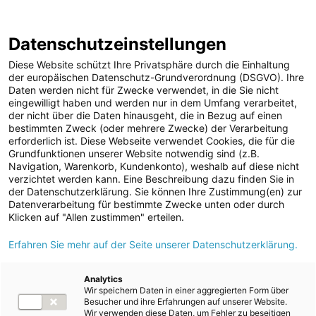
ENERGIE AG WEBSEITE
KARRIERE
BLOG
Datenschutzeinstellungen
0
Diese Website schützt Ihre Privatsphäre durch die Einhaltung
der europäischen Datenschutz-Grundverordnung (DSGVO). Ihre
Daten werden nicht für Zwecke verwendet, in die Sie nicht
eingewilligt haben und werden nur in dem Umfang verarbeitet,
MELDUNGEN
der nicht über die Daten hinausgeht, die in Bezug auf einen
Meldungen
Unternehmen
bestimmten Zweck (oder mehrere Zwecke) der Verarbeitung
Unternehmen
erforderlich ist. Diese Webseite verwendet Cookies, die für die
Grundfunktionen unserer Website notwendig sind (z.B.
Karriere-News
Text
Bilder
Navigation, Warenkorb, Kundenkonto), weshalb auf diese nicht
verzichtet werden kann. Eine Beschreibung dazu finden Sie in
Kunst und Kultur
der Datenschutzerklärung. Sie können Ihre Zustimmung(en) zur
Meldung vom 15.06.2023
Datenverarbeitung für bestimmte Zwecke unten oder durch
Sportfamilie
Lehrlinge holten für die
Klicken auf "Allen zustimmen" erteilen.
ad-hoc Mitteilungen
Erfahren Sie mehr auf der Seite unserer Datenschutzerklärung.
Energie AG einen
Strom
Dreifachsieg!
Kraftwerke
Analytics
Wir speichern Daten in einer aggregierten Form über
Versorgungsnetz
Besucher und ihre Erfahrungen auf unserer Website.
Wir verwenden diese Daten, um Fehler zu beseitigen