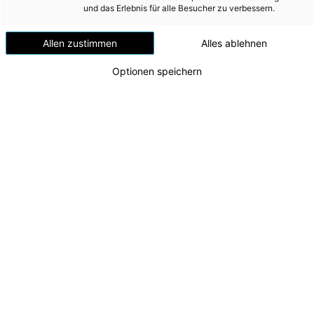
Versorgungssicherheit
und das Erlebnis für alle Besucher zu verbessern.
Gmunden
Erdgas
Allen zustimmen
Alles ablehnen
Telekommunikation
Optionen speichern
Mobilität
Wärme
Wasser
Wohnbau
Umwelt (vormals: Entsorgung)
MEDIA
INVESTOR RELATIONS
Mehr Platz für junge Talente: Energie AG erweitert
die Lehrwerkstätte in Gmunden
AD-HOC MITTEILUNGEN
v.l.n.r.: Matthias Pesendorfer (Leiter der Energie
AG-Lehrwerkstätte), CEO Leonhard Schitter
ÜBER UNS
Zu dieser Meldung gibt es:
5 Bilder
KONTAKT