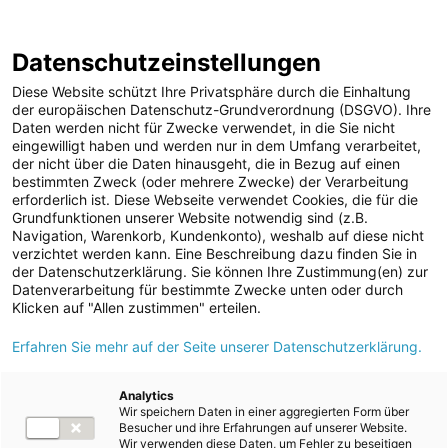
ENERGIE AG WEBSEITE
KARRIERE
BLOG
Datenschutzeinstellungen
0
Diese Website schützt Ihre Privatsphäre durch die Einhaltung
der europäischen Datenschutz-Grundverordnung (DSGVO). Ihre
Daten werden nicht für Zwecke verwendet, in die Sie nicht
eingewilligt haben und werden nur in dem Umfang verarbeitet,
MELDUNGEN
der nicht über die Daten hinausgeht, die in Bezug auf einen
Meldungen
Unternehmen
bestimmten Zweck (oder mehrere Zwecke) der Verarbeitung
Unternehmen
erforderlich ist. Diese Webseite verwendet Cookies, die für die
Grundfunktionen unserer Website notwendig sind (z.B.
Karriere-News
Text
Bilder
Navigation, Warenkorb, Kundenkonto), weshalb auf diese nicht
verzichtet werden kann. Eine Beschreibung dazu finden Sie in
Kunst und Kultur
der Datenschutzerklärung. Sie können Ihre Zustimmung(en) zur
Meldung vom 15.11.2024
Datenverarbeitung für bestimmte Zwecke unten oder durch
Sportfamilie
Mehr Platz für junge
Klicken auf "Allen zustimmen" erteilen.
ad-hoc Mitteilungen
Erfahren Sie mehr auf der Seite unserer Datenschutzerklärung.
Talente: Energie AG
Strom
erweitert die
Kraftwerke
Analytics
Wir speichern Daten in einer aggregierten Form über
Versorgungsnetz
Lehrwerkstätte in
Besucher und ihre Erfahrungen auf unserer Website.
Wir verwenden diese Daten, um Fehler zu beseitigen