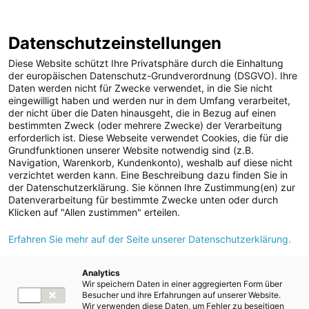
ENERGIE AG WEBSEITE
KARRIERE
BLOG
Datenschutzeinstellungen
0
Diese Website schützt Ihre Privatsphäre durch die Einhaltung
der europäischen Datenschutz-Grundverordnung (DSGVO). Ihre
Daten werden nicht für Zwecke verwendet, in die Sie nicht
eingewilligt haben und werden nur in dem Umfang verarbeitet,
MELDUNGEN
der nicht über die Daten hinausgeht, die in Bezug auf einen
Meldungen
Unternehmen
bestimmten Zweck (oder mehrere Zwecke) der Verarbeitung
Unternehmen
erforderlich ist. Diese Webseite verwendet Cookies, die für die
Grundfunktionen unserer Website notwendig sind (z.B.
Karriere-News
Text
Bilder
Navigation, Warenkorb, Kundenkonto), weshalb auf diese nicht
verzichtet werden kann. Eine Beschreibung dazu finden Sie in
Kunst und Kultur
der Datenschutzerklärung. Sie können Ihre Zustimmung(en) zur
Meldung vom 25.05.2026
Datenverarbeitung für bestimmte Zwecke unten oder durch
Sportfamilie
Energie AG nimmt Agri-
Klicken auf "Allen zustimmen" erteilen.
ad-hoc Mitteilungen
Erfahren Sie mehr auf der Seite unserer Datenschutzerklärung.
PV-Anlage in
Strom
Altenmarkt bei St.
Kraftwerke
Analytics
Wir speichern Daten in einer aggregierten Form über
Versorgungsnetz
Gallen in Betrieb
Besucher und ihre Erfahrungen auf unserer Website.
Wir verwenden diese Daten, um Fehler zu beseitigen