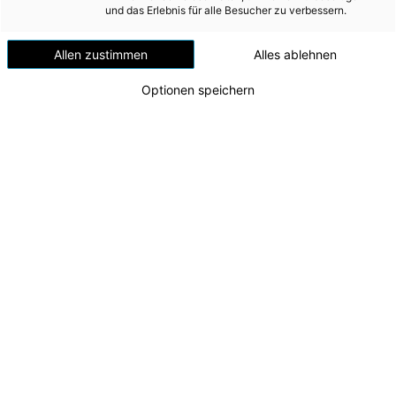
Versorgungssicherheit
und das Erlebnis für alle Besucher zu verbessern.
Erdgas
Allen zustimmen
Alles ablehnen
Telekommunikation
Optionen speichern
Mobilität
Wärme
Wasser
Wohnbau
Umwelt (vormals: Entsorgung)
MEDIA
Energie AG nimmt Agri-PV-Anlage in Altenmarkt
INVESTOR RELATIONS
bei St. Gallen in Betrieb
v.l.n.r. Leonhard Peböck (Energie AG Erzeugung),
AD-HOC MITTEILUNGEN
Peter Schmidhuber (Energie AG Tech Services),
Johannes Dopler (Energie AG Tech Services) und
ÜBER UNS
Marco Wolfmayr (Abteilungsleiter Wind/PV,
Energie AG Erzeugung)
KONTAKT