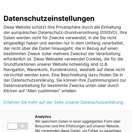
ENERGIE AG WEBSEITE
KARRIERE
BLOG
Datenschutzeinstellungen
0
Diese Website schützt Ihre Privatsphäre durch die Einhaltung
der europäischen Datenschutz-Grundverordnung (DSGVO). Ihre
Daten werden nicht für Zwecke verwendet, in die Sie nicht
eingewilligt haben und werden nur in dem Umfang verarbeitet,
MELDUNGEN
der nicht über die Daten hinausgeht, die in Bezug auf einen
Meldungen
Unternehmen
bestimmten Zweck (oder mehrere Zwecke) der Verarbeitung
Unternehmen
erforderlich ist. Diese Webseite verwendet Cookies, die für die
Grundfunktionen unserer Website notwendig sind (z.B.
Karriere-News
Text
Bilder
Navigation, Warenkorb, Kundenkonto), weshalb auf diese nicht
verzichtet werden kann. Eine Beschreibung dazu finden Sie in
Kunst und Kultur
der Datenschutzerklärung. Sie können Ihre Zustimmung(en) zur
Meldung vom 22.06.2026
Datenverarbeitung für bestimmte Zwecke unten oder durch
Sportfamilie
Energie AG
Klicken auf "Allen zustimmen" erteilen.
ad-hoc Mitteilungen
Erfahren Sie mehr auf der Seite unserer Datenschutzerklärung.
modernisiert
Strom
Erlebniswelt Energie in
Kraftwerke
Analytics
Wir speichern Daten in einer aggregierten Form über
Versorgungsnetz
Timelkam
Besucher und ihre Erfahrungen auf unserer Website.
Wir verwenden diese Daten, um Fehler zu beseitigen