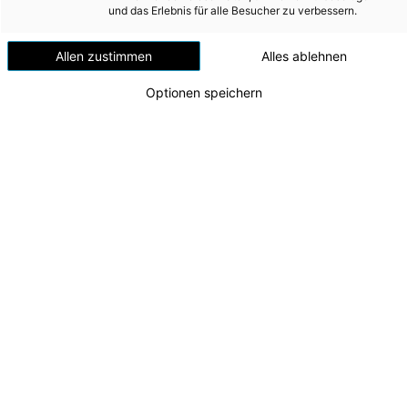
Versorgungssicherheit
und das Erlebnis für alle Besucher zu verbessern.
Neu gestaltete Ausstellung
Erdgas
Allen zustimmen
Alles ablehnen
verbindet Geschichte der
Telekommunikation
Elektrizität mit den
Optionen speichern
Mobilität
Herausforderungen der
Wärme
Energiezukunft
Wasser
Wohnbau
Umwelt (vormals: Entsorgung)
MEDIA
INVESTOR RELATIONS
AD-HOC MITTEILUNGEN
ÜBER UNS
KONTAKT