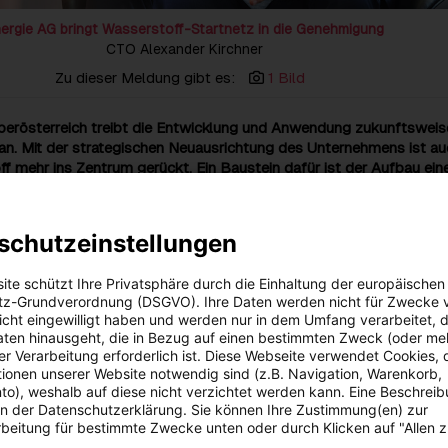
ergie AG bringt Wasserstoff-Startnetz in die Genehmigung
CTO Alexander Kirchner
Zu dieser Meldung gibt es:
1 Bild
berösterreich treibt die Entwicklung und Anwendung zukunftswei
an. Mit der strategischen Neuausrichtung des Unternehmens ist au
f mehr ins Zentrum gerückt. Ein Baustein dafür ist der Aufbau ein
netzes in Oberösterreich. In einem ersten Schritt soll nun ein
es bestehenden Erdgasleitungsnetzes der Netz Oberösterreich G
snetzbetreiberin der Energie AG, zwischen Linz und Sattledt für d
schutzeinstellungen
ng mit Wasserstoff eingereicht werden.
ite schützt Ihre Privatsphäre durch die Einhaltung der europäischen
f wird für eine erneuerbare Energiezukunft und als Problemlöser i
z-Grundverordnung (DSGVO). Ihre Daten werden nicht für Zwecke 
n Bedeutung zunehmen. Als klimaneutraler Energieträger ist
 nicht eingewilligt haben und werden nur in dem Umfang verarbeitet, d
saisonaler Speicher für Industrieanwendungen geeignet und kann i
aten hinausgeht, die in Bezug auf einen bestimmten Zweck (oder me
eine Reduktion der CO2- Emissionen herbeiführen. Die Netz
r Verarbeitung erforderlich ist. Diese Webseite verwendet Cookies, d
mbH, die Strom- und Gasnetzbetreiberin der Energie AG, verfügt ü
ionen unserer Website notwendig sind (z.B. Navigation, Warenkorb,
lometer langes Leitungsnetz und kann einen Teil dieser Leitungen f
o), weshalb auf diese nicht verzichtet werden kann. Eine Beschrei
rgung zur Verfügung stellen: Demnächst soll die Umwidmung ein
 in der Datenschutzerklärung. Sie können Ihre Zustimmung(en) zur
ür die alternative Nutzung mit Wasserstoff eingereicht werden.
beitung für bestimmte Zwecke unten oder durch Klicken auf "Allen 