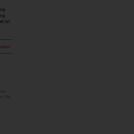
ung
ung
t ist
mailen
rme,
n. Der