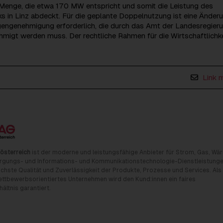
 Menge, die etwa 170 MW entspricht und somit die Leistung des
s in Linz abdeckt. Für die geplante Doppelnutzung ist eine Änder
gengenehmigung erforderlich, die durch das Amt der Landesregier
migt werden muss. Der rechtliche Rahmen für die Wirtschaftlichkei
Link 
österreich
ist der moderne und leistungsfähige Anbieter für Strom, Gas, Wä
rgungs- und Informations- und Kommunikationstechnologie-Dienstleistunge
chste Qualität und Zuverlässigkeit der Produkte, Prozesse und Services. Als
tbewerbsorientiertes Unternehmen wird den Kund:innen ein faires
ältnis garantiert.