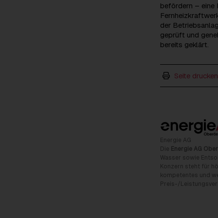
befördern – eine
Fernheizkraftwerk
der Betriebsanla
geprüft und geneh
bereits geklärt.
Seite drucken
Energie AG
Die
Energie AG Ober
Wasser sowie Entso
Konzern steht für hö
kompetentes und wet
Preis-/Leistungsverh