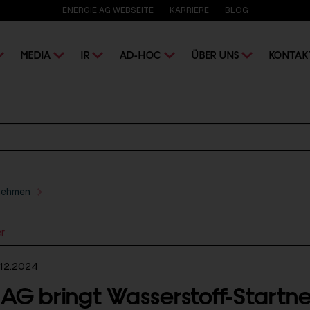
ENERGIE AG WEBSEITE
KARRIERE
BLOG
MEDIA
IR
AD-HOC
ÜBER UNS
KONTAK
nehmen
er
12.2024
 AG bringt Wasserstoff-Startne