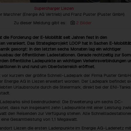
Supercharger Liezen
r Marchner (Energie AG Vertrieb) und Franz Puster (Puster GmbH)
Zu dieser Meldung gibt es:
2 Bilder
t die Forcierung der E-Mobilität seit Jahren fest in den
n verankert. Das Strategieprojekt LOOP hat in Sachen E-Mobilität
mik gesorgt: In den letzten sechs Monaten lag ein wichtiger
usbau der öffentlichen Ladestationen. Gerade rechtzeitig zur So
urden öffentliche Ladepunkte an wichtigen Verkehrsverbindungen u
raktionen in und rund um Oberösterreich eröffnet.
t vor kurzem der größte Schnell-Ladepark der Firma Puster GmbH
 Energie AG in Liezen erweitert worden. Der Ladepark befindet si
liebten Urlaubsroute durch die Steiermark, direkt bei der ENI-Tanks
tadt.
 Ladeparks sind beeindruckend: Die Erweiterung um sechs DC-
tet, dass nun insgesamt zehn Ladepunkte mit einer Leistung zwi
att den Reisenden zur Verfügung stehen. Alle Schnellladestatione
ine Gesamtleistung von 1,1 Megawatt.
andort Liezen die ersten Ladenpunkte im Energie AG-Ladenetz mit