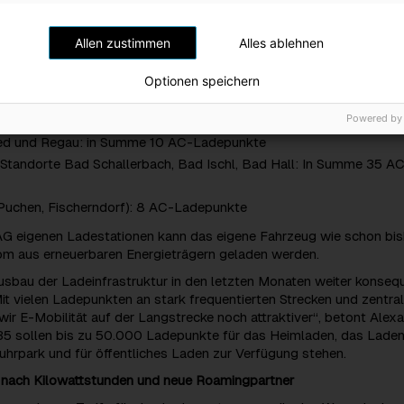
hrt Seewalchen: 2 DC-Ladepunkte mit bis zu 300 kW
ion Feuerkogel, Ebensee: 7 AC-Ladepunkte
Allen zustimmen
Alles ablehnen
on Krippenstein, Obertraun: 8 AC-Ladepunkte
on Katrin, Bad Ischl: 4 AC-Ladepunkte
Optionen speichern
berland, Grünau: 6 AC-Ladepunkte, 2 DC-Ladepunkte (bis 50 kW
Powered by
)
ied und Regau: in Summe 10 AC-Ladepunkte
Standorte Bad Schallerbach, Bad Ischl, Bad Hall: In Summe 35 A
Puchen, Fischerndorf): 8 AC-Ladepunkte
 AG eigenen Ladestationen kann das eigene Fahrzeug wie schon bis
m aus erneuerbaren Energieträgern geladen werden.
usbau der Ladeinfrastruktur in den letzten Monaten weiter konseq
it vielen Ladepunkten an stark frequentierten Strecken und zentra
r E-Mobilität auf der Langstrecke noch attraktiver“, betont Alex
35 sollen bis zu 50.000 Ladepunkte für das Heimladen, das Lade
Fuhrpark und für öffentliches Laden zur Verfügung stehen.
nach Kilowattstunden und neue Roamingpartner