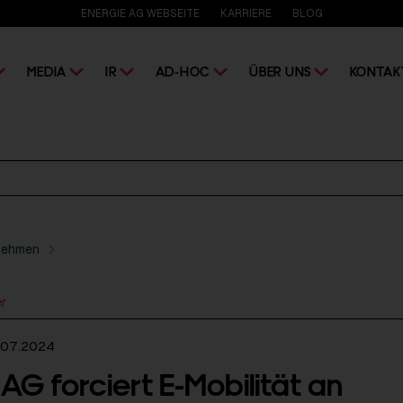
ENERGIE AG WEBSEITE
KARRIERE
BLOG
MEDIA
IR
AD-HOC
ÜBER UNS
KONTAK
nehmen
er
.07.2024
AG forciert E-Mobilität an