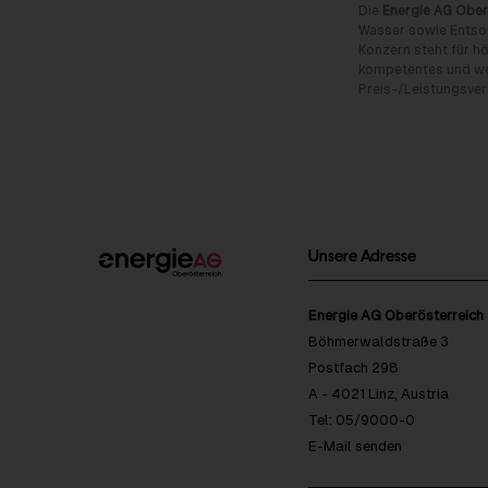
Die
Energie AG Ober
Wasser sowie Entso
Konzern steht für hö
kompetentes und wet
Preis-/Leistungsverh
Unsere Adresse
Energie AG Oberösterreich
Böhmerwaldstraße 3
Postfach 298
A - 4021 Linz, Austria
Tel: 05/9000-0
E-Mail senden