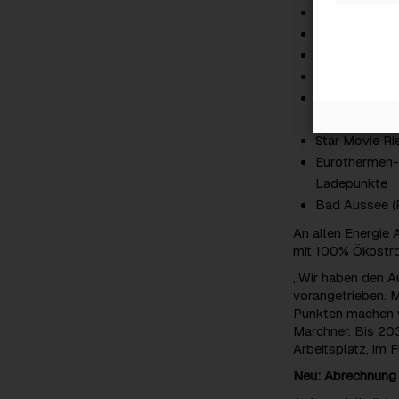
Autobahnabfa
Seilbahnstat
Seilbahnstati
Seilbahnstati
Wildpark Cum
Schnellladung
Star Movie R
Eurothermen-
Ladepunkte
Bad Aussee (
An allen Energie
mit 100% Ökostro
„Wir haben den A
vorangetrieben. M
Punkten machen wi
Marchner. Bis 20
Arbeitsplatz, im 
Neu: Abrechnung 