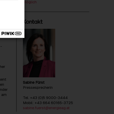
möglich
Kontakt
C-
her
uent
Sabine Fürst
len
Pressesprecherin
ander
n am
Tel. +43 (0)5 9000-3444
Mobil: +43 664 60165-3725
sabine.fuerst@energieag.at