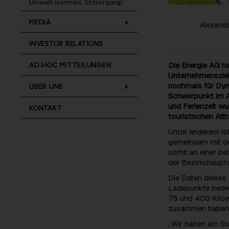
Umwelt (vormals: Entsorgung)
MEDIA
Alexande
INVESTOR RELATIONS
AD-HOC MITTEILUNGEN
Die Energie AG ha
Unternehmensziele
nochmals für Dyna
ÜBER UNS
Schwerpunkt im A
und Ferienzeit w
KONTAKT
touristischen Att
Unter anderem is
gemeinsam mit der
somit an einer be
der Bezirkshaupts
Die Daten dieses
Ladepunkte bedeu
75 und 400 Kilow
zusammen haben e
„Wir haben am St