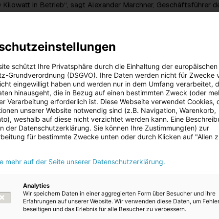
Kilowatt in Betrieb“, sagt Alexander Marchner, Geschäftsführer d
iebs. Die Ladeleistung der neuen HPC-Ladestationen übertreffen s
sfähigkeit der Tesla- und V4-Supercharger, die bis zu 250 bzw. bi
tung aufweisen. Für die Ladestationserweiterung in Liezen musste
schutzeinstellungen
 Trafo errichtet werden. Schon vor der Erweiterung war der Stando
m stärksten frequentierten Ladepark-Anlagen in der Betreuung der
ite schützt Ihre Privatsphäre durch die Einhaltung der europäischen
z-Grundverordnung (DSGVO). Ihre Daten werden nicht für Zwecke 
t bei dieser Ladeparkerweiterung die Hardware geliefert und über
 nicht eingewilligt haben und werden nur in dem Umfang verarbeitet, d
 die Verwaltung und Abrechnung. Die Investition erfolgte durch Pus
aten hinausgeht, die in Bezug auf einen bestimmten Zweck (oder me
-Tankstelle betreibt.
r Verarbeitung erforderlich ist. Diese Webseite verwendet Cookies, d
ionen unserer Website notwendig sind (z.B. Navigation, Warenkorb,
schäftsführer der Puster GmbH, legt großen Wert auf
o), weshalb auf diese nicht verzichtet werden kann. Eine Beschrei
ng: „Wir haben für unsere Kundinnen und Kunden 24 Stunden geöff
 in der Datenschutzerklärung. Sie können Ihre Zustimmung(en) zur
Ladekarte dabei, gibt es welche an der Tankstellenkasse. Die gel
beitung für bestimmte Zwecke unten oder durch Klicken auf "Allen 
h vor Ort nach dem Tankvorgang an der Kasse bezahlt werden.“
er Ladevorgang natürlich auch mit Smartphone oder Kreditkarte be
ie mehr auf der Seite unserer Datenschutzerklärung.
he Ladepunkte an attraktiven Standorten
Analytics
ekt in Liezen hat die Energie AG in den letzten Monaten zahlreich
Wir speichern Daten in einer aggregierten Form über Besucher und ihre
technisch bedeutende Punkte mit Ladestationen ausgestattet. 80 
Erfahrungen auf unserer Website. Wir verwenden diese Daten, um Fehle
beseitigen und das Erlebnis für alle Besucher zu verbessern.
fentlich erreichbar: