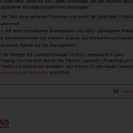
es zwei neue Tarife für das Laden unterwegs, die den Wunsch einer
geladenen Kilowattstunden berücksichtigen:
, ein Tarif ohne laufende Fixkosten und somit ein günstiges Produk
kund:innen
 +, mit einer monatlichen Grundgebühr und dafür günstigeren Preis
e. Kombikund:innen mit weiteren Energie AG Produkten profitieren
von einem Rabatt auf die Grundgebühr.
it der Energie AG Ladekarte knapp 14.000 Ladepunkte in ganz
erfügung. Erst kürzlich wurde das Partner-Ladenetz (Roaming) um
IWAG und WelsStrom erweitert. Alle Details zu den neuen Ladetar
.energieag.at/ladekarte
ersichtlich.
Link 