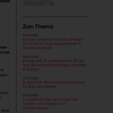
7 242 x 4 828
Zum Thema
17.05.2026
Energie tanken am Almsee: Energie
AG eröffnet neue Ladestationen in
mmer-
Grünau im Almtal
nd bei
05.09.2023
Energie AG: E-Ladestationen für die
Star Movie Standorte Regau und Ried
in Betrieb
ch
telle
17.07.2023
E-Mobilität: Neue Schnellladestation
für Bad Leonfelden
schen
26.07.2022
n
E-Ladestationen der Energie AG
beleben den Ortskern von
Kremsmünster
 einer