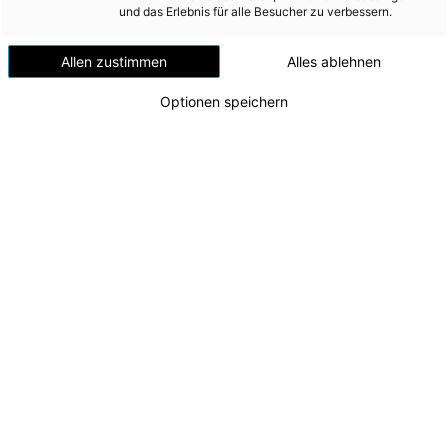
Versorgungssicherheit
und das Erlebnis für alle Besucher zu verbessern.
Erdgas
Allen zustimmen
Alles ablehnen
Telekommunikation
Optionen speichern
Mobilität
Wärme
Wasser
Wohnbau
Umwelt (vormals: Entsorgung)
MEDIA
Energie AG mit neuem Markenauftritt
v.l.n.r.: Mike Nagy (Creative Director Studio
INVESTOR RELATIONS
Sonntag), Energie AG-Aufsichtsratsvorsitzender
Markus Achleitner, CEO Leonhard Schitter, Karin
AD-HOC MITTEILUNGEN
Strobl (Leitung Konzernkommunikation und
Marketing)
ÜBER UNS
Zu dieser Meldung gibt es:
3 Bilder
KONTAKT