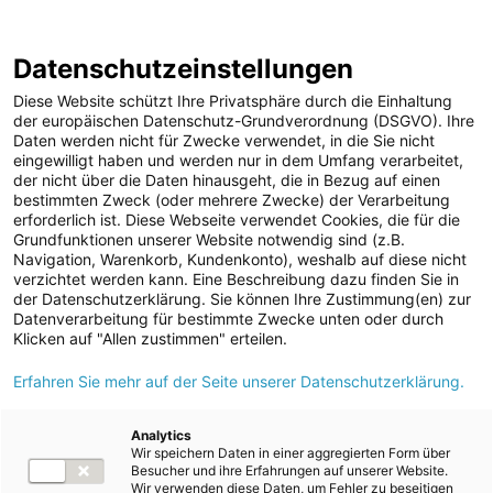
ENERGIE AG WEBSEITE
KARRIERE
BLOG
Datenschutzeinstellungen
0
Diese Website schützt Ihre Privatsphäre durch die Einhaltung
der europäischen Datenschutz-Grundverordnung (DSGVO). Ihre
Daten werden nicht für Zwecke verwendet, in die Sie nicht
eingewilligt haben und werden nur in dem Umfang verarbeitet,
MELDUNGEN
der nicht über die Daten hinausgeht, die in Bezug auf einen
Meldungen
Unternehmen
bestimmten Zweck (oder mehrere Zwecke) der Verarbeitung
Unternehmen
erforderlich ist. Diese Webseite verwendet Cookies, die für die
Grundfunktionen unserer Website notwendig sind (z.B.
Karriere-News
Text
Bilder
Navigation, Warenkorb, Kundenkonto), weshalb auf diese nicht
verzichtet werden kann. Eine Beschreibung dazu finden Sie in
Kunst und Kultur
der Datenschutzerklärung. Sie können Ihre Zustimmung(en) zur
Meldung vom 27.09.2024
Datenverarbeitung für bestimmte Zwecke unten oder durch
Sportfamilie
Energie AG mit neuem
Klicken auf "Allen zustimmen" erteilen.
ad-hoc Mitteilungen
Erfahren Sie mehr auf der Seite unserer Datenschutzerklärung.
Markenauftritt
Strom
Kraftwerke
Analytics
Neues Design setzt mit neuem Icon
Wir speichern Daten in einer aggregierten Form über
Versorgungsnetz
Besucher und ihre Erfahrungen auf unserer Website.
auf Nachhaltigkeit
Wir verwenden diese Daten, um Fehler zu beseitigen