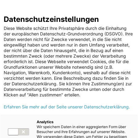
ENERGIE AG WEBSEITE
KARRIERE
BLOG
Datenschutzeinstellungen
0
Diese Website schützt Ihre Privatsphäre durch die Einhaltung
der europäischen Datenschutz-Grundverordnung (DSGVO). Ihre
Daten werden nicht für Zwecke verwendet, in die Sie nicht
eingewilligt haben und werden nur in dem Umfang verarbeitet,
MELDUNGEN
der nicht über die Daten hinausgeht, die in Bezug auf einen
Meldungen
Unternehmen
bestimmten Zweck (oder mehrere Zwecke) der Verarbeitung
Unternehmen
erforderlich ist. Diese Webseite verwendet Cookies, die für die
Grundfunktionen unserer Website notwendig sind (z.B.
Karriere-News
Text
Bilder
Navigation, Warenkorb, Kundenkonto), weshalb auf diese nicht
verzichtet werden kann. Eine Beschreibung dazu finden Sie in
Kunst und Kultur
der Datenschutzerklärung. Sie können Ihre Zustimmung(en) zur
Meldung vom 30.01.2023
Datenverarbeitung für bestimmte Zwecke unten oder durch
Sportfamilie
Energie AG unterstützt
Klicken auf "Allen zustimmen" erteilen.
ad-hoc Mitteilungen
Erfahren Sie mehr auf der Seite unserer Datenschutzerklärung.
Menschen in Not mit
Strom
5.000 Strom-
Kraftwerke
Analytics
Wir speichern Daten in einer aggregierten Form über
Versorgungsnetz
Hilfspaketen
Besucher und ihre Erfahrungen auf unserer Website.
Wir verwenden diese Daten, um Fehler zu beseitigen