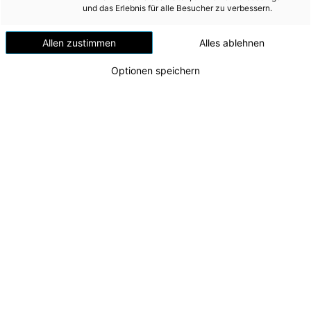
Versorgungssicherheit
und das Erlebnis für alle Besucher zu verbessern.
Erdgas
Allen zustimmen
Alles ablehnen
Telekommunikation
Optionen speichern
Mobilität
Wärme
Wasser
Wohnbau
Umwelt (vormals: Entsorgung)
MEDIA
Pressekonferenz zum Strom-Hilfspaket der
Energie AG
INVESTOR RELATIONS
Klaus Dorninger (Energie AG Vertrieb), Jasmine
Chansri (Volkshilfe OÖ), Marion Huber (Caritas
AD-HOC MITTEILUNGEN
OÖ), Viktoria Tischler (Hilfswerk OÖ), Thomas
Märzinger (Rotes Kreuz OÖ)
ÜBER UNS
Zu dieser Meldung gibt es:
1 Bild
KONTAKT