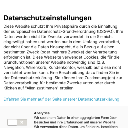
ENERGIE AG WEBSEITE
KARRIERE
BLOG
Datenschutzeinstellungen
0
Diese Website schützt Ihre Privatsphäre durch die Einhaltung
der europäischen Datenschutz-Grundverordnung (DSGVO). Ihre
Daten werden nicht für Zwecke verwendet, in die Sie nicht
eingewilligt haben und werden nur in dem Umfang verarbeitet,
MELDUNGEN
der nicht über die Daten hinausgeht, die in Bezug auf einen
Meldungen
Kraftwerke
bestimmten Zweck (oder mehrere Zwecke) der Verarbeitung
Unternehmen
erforderlich ist. Diese Webseite verwendet Cookies, die für die
Grundfunktionen unserer Website notwendig sind (z.B.
ad-hoc Mitteilungen
Text
Navigation, Warenkorb, Kundenkonto), weshalb auf diese nicht
verzichtet werden kann. Eine Beschreibung dazu finden Sie in
Strom
der Datenschutzerklärung. Sie können Ihre Zustimmung(en) zur
Meldung vom 16.04.2020
Datenverarbeitung für bestimmte Zwecke unten oder durch
Kraftwerke
Energie AG: Lukas
Klicken auf "Allen zustimmen" erteilen.
Wasserkraft
Erfahren Sie mehr auf der Seite unserer Datenschutzerklärung.
Schrödl ist mit 26 Jahren
Wärmekraft
schon
Photovoltaik
Analytics
Wir speichern Daten in einer aggregierten Form über
Speicherkraftwerke
Kraftwerksbetreuer und
Besucher und ihre Erfahrungen auf unserer Website.
Wir verwenden diese Daten, um Fehler zu beseitigen