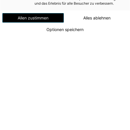
Versorgungssicherheit
und das Erlebnis für alle Besucher zu verbessern.
Standort in Gmunden
Erdgas
Allen zustimmen
Alles ablehnen
Telekommunikation
Optionen speichern
Mobilität
Wärme
Wasser
Wohnbau
Umwelt (vormals: Entsorgung)
MEDIA
INVESTOR RELATIONS
Kunstprojekt Zaungäste
v.l.n.r. Künstlerin Fatemeh Naderi, Künstler Florian
AD-HOC MITTEILUNGEN
Ziller, CFO Andreas Kolar, CEO Leonhard Schitter,
Karl Neumann (CEO Stern Holding GmbH), Günter
ÜBER UNS
Neumann (Geschäftsführer Stern
Verkehrsgesellschaft GmbH)
KONTAKT