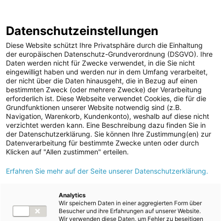
ENERGIE AG WEBSEITE
KARRIERE
BLOG
Datenschutzeinstellungen
0
Diese Website schützt Ihre Privatsphäre durch die Einhaltung
der europäischen Datenschutz-Grundverordnung (DSGVO). Ihre
Daten werden nicht für Zwecke verwendet, in die Sie nicht
eingewilligt haben und werden nur in dem Umfang verarbeitet,
MELDUNGEN
der nicht über die Daten hinausgeht, die in Bezug auf einen
Meldungen
Unternehmen
bestimmten Zweck (oder mehrere Zwecke) der Verarbeitung
Unternehmen
erforderlich ist. Diese Webseite verwendet Cookies, die für die
Grundfunktionen unserer Website notwendig sind (z.B.
Karriere-News
Text
Bilder
Navigation, Warenkorb, Kundenkonto), weshalb auf diese nicht
verzichtet werden kann. Eine Beschreibung dazu finden Sie in
Kunst und Kultur
der Datenschutzerklärung. Sie können Ihre Zustimmung(en) zur
Meldung vom 25.04.2024
Datenverarbeitung für bestimmte Zwecke unten oder durch
Sportfamilie
Kunstprojekt
Klicken auf "Allen zustimmen" erteilen.
ad-hoc Mitteilungen
Erfahren Sie mehr auf der Seite unserer Datenschutzerklärung.
„Zaungäste“ für
Strom
Salzkammergut 2024
Kraftwerke
Analytics
Wir speichern Daten in einer aggregierten Form über
Versorgungsnetz
beim Energie AG-
Besucher und ihre Erfahrungen auf unserer Website.
Wir verwenden diese Daten, um Fehler zu beseitigen