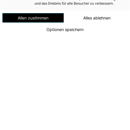
Versorgungssicherheit
und das Erlebnis für alle Besucher zu verbessern.
Erdgas
Allen zustimmen
Alles ablehnen
Telekommunikation
Optionen speichern
Mobilität
Wärme
Wasser
Wohnbau
Umwelt (vormals: Entsorgung)
MEDIA
Sechstes „Dach überm Kopf“ am Energie AG-
Gelände in Wegscheid aufgestellt
INVESTOR RELATIONS
v.l.n.r.: Matthias Pesendorfer (Leiter Lehrwerkstatt
Gmunden), Martin Lumetzberger (Kolpingsfamilie
AD-HOC MITTEILUNGEN
Linz), Marlene Hufnagl (1. Lehrjahr), Christian
Gaiseder (Sozialverein B37), CEO Leonhard
ÜBER UNS
Schitter, Moritz Steinauer (1. Lehrjahr), Christian
Armbruster (Direktor HTL1 Bau & Design), Josef
KONTAKT