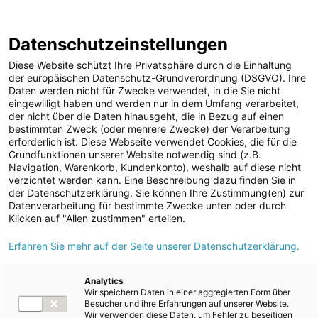
ENERGIE AG WEBSEITE
KARRIERE
BLOG
Datenschutzeinstellungen
0
Diese Website schützt Ihre Privatsphäre durch die Einhaltung
der europäischen Datenschutz-Grundverordnung (DSGVO). Ihre
Daten werden nicht für Zwecke verwendet, in die Sie nicht
eingewilligt haben und werden nur in dem Umfang verarbeitet,
MELDUNGEN
der nicht über die Daten hinausgeht, die in Bezug auf einen
Meldungen
Unternehmen
bestimmten Zweck (oder mehrere Zwecke) der Verarbeitung
Unternehmen
erforderlich ist. Diese Webseite verwendet Cookies, die für die
Grundfunktionen unserer Website notwendig sind (z.B.
Karriere-News
Text
Bilder
Navigation, Warenkorb, Kundenkonto), weshalb auf diese nicht
verzichtet werden kann. Eine Beschreibung dazu finden Sie in
Kunst und Kultur
der Datenschutzerklärung. Sie können Ihre Zustimmung(en) zur
Meldung vom 05.02.2025
Datenverarbeitung für bestimmte Zwecke unten oder durch
Sportfamilie
Sechstes „Dach überm
Klicken auf "Allen zustimmen" erteilen.
ad-hoc Mitteilungen
Erfahren Sie mehr auf der Seite unserer Datenschutzerklärung.
Kopf“ am Energie AG-
Strom
Gelände in Wegscheid
Kraftwerke
Analytics
Wir speichern Daten in einer aggregierten Form über
Versorgungsnetz
aufgestellt
Besucher und ihre Erfahrungen auf unserer Website.
Wir verwenden diese Daten, um Fehler zu beseitigen