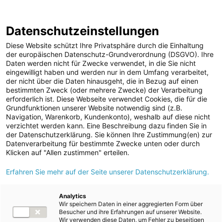
ENERGIE AG WEBSEITE
KARRIERE
BLOG
Datenschutzeinstellungen
0
Diese Website schützt Ihre Privatsphäre durch die Einhaltung
der europäischen Datenschutz-Grundverordnung (DSGVO). Ihre
Daten werden nicht für Zwecke verwendet, in die Sie nicht
eingewilligt haben und werden nur in dem Umfang verarbeitet,
MELDUNGEN
der nicht über die Daten hinausgeht, die in Bezug auf einen
Meldungen
Unternehmen
Sportfamilie
bestimmten Zweck (oder mehrere Zwecke) der Verarbeitung
Unternehmen
erforderlich ist. Diese Webseite verwendet Cookies, die für die
Grundfunktionen unserer Website notwendig sind (z.B.
Aktuelle Pressemeldungen
Karriere-News
Navigation, Warenkorb, Kundenkonto), weshalb auf diese nicht
verzichtet werden kann. Eine Beschreibung dazu finden Sie in
Kunst und Kultur
Sportfamilie
der Datenschutzerklärung. Sie können Ihre Zustimmung(en) zur
Datenverarbeitung für bestimmte Zwecke unten oder durch
Sportfamilie
Klicken auf "Allen zustimmen" erteilen.
ad-hoc Mitteilungen
Alle
2026
2025
2023
2021
2020
2019
Erfahren Sie mehr auf der Seite unserer Datenschutzerklärung.
Strom
2017
2016
Kraftwerke
Analytics
Wir speichern Daten in einer aggregierten Form über
Versorgungsnetz
Besucher und ihre Erfahrungen auf unserer Website.
31.05.2026
/
Unternehmen
Sportfamilie
Wir verwenden diese Daten, um Fehler zu beseitigen