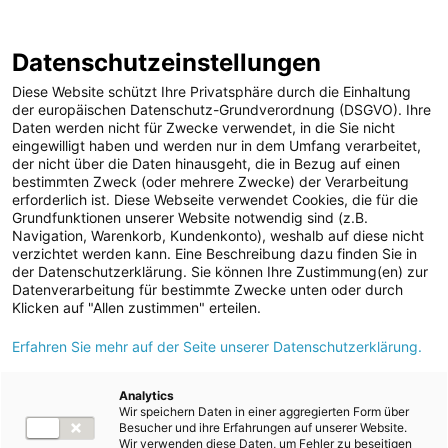
ENERGIE AG WEBSEITE
KARRIERE
BLOG
Datenschutzeinstellungen
0
Diese Website schützt Ihre Privatsphäre durch die Einhaltung
der europäischen Datenschutz-Grundverordnung (DSGVO). Ihre
Daten werden nicht für Zwecke verwendet, in die Sie nicht
eingewilligt haben und werden nur in dem Umfang verarbeitet,
MELDUNGEN
der nicht über die Daten hinausgeht, die in Bezug auf einen
Meldungen
Unternehmen
bestimmten Zweck (oder mehrere Zwecke) der Verarbeitung
Unternehmen
erforderlich ist. Diese Webseite verwendet Cookies, die für die
Grundfunktionen unserer Website notwendig sind (z.B.
Karriere-News
Text
Bilder
Navigation, Warenkorb, Kundenkonto), weshalb auf diese nicht
verzichtet werden kann. Eine Beschreibung dazu finden Sie in
Kunst und Kultur
der Datenschutzerklärung. Sie können Ihre Zustimmung(en) zur
Meldung vom 25.04.2024
Datenverarbeitung für bestimmte Zwecke unten oder durch
Sportfamilie
Kunstprojekt
Klicken auf "Allen zustimmen" erteilen.
ad-hoc Mitteilungen
Erfahren Sie mehr auf der Seite unserer Datenschutzerklärung.
„Zaungäste“ für
Strom
Salzkammergut 2024
Kraftwerke
Analytics
Wir speichern Daten in einer aggregierten Form über
Versorgungsnetz
beim Energie AG-
Besucher und ihre Erfahrungen auf unserer Website.
Wir verwenden diese Daten, um Fehler zu beseitigen