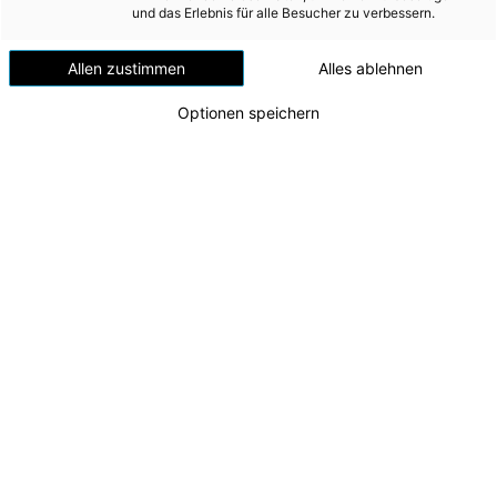
Versorgungssicherheit
und das Erlebnis für alle Besucher zu verbessern.
Standort in Gmunden
Erdgas
Allen zustimmen
Alles ablehnen
Telekommunikation
Optionen speichern
Mobilität
Wärme
Wasser
Wohnbau
Umwelt (vormals: Entsorgung)
MEDIA
INVESTOR RELATIONS
Kunstprojekt Zaungäste
v.l.n.r. Künstlerin Fatemeh Naderi, Künstler Florian
AD-HOC MITTEILUNGEN
Ziller, CFO Andreas Kolar, CEO Leonhard Schitter,
Karl Neumann (CEO Stern Holding GmbH), Günter
ÜBER UNS
Neumann (Geschäftsführer Stern
Verkehrsgesellschaft GmbH)
KONTAKT