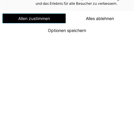
Windenergie
und das Erlebnis für alle Besucher zu verbessern.
Versorgungsnetz
Allen zustimmen
Alles ablehnen
Versorgungssicherheit
Optionen speichern
Erdgas
Telekommunikation
Mobilität
Wärme
Wasser
Energie AG feiert 100 Jahre Kraftwerk Partenstein
v.l.n.r.: CFO Andreas Kolar, Energie AG-
Wohnbau
Aufsichtsratsvorsitzender Wirtschafts- und
Umwelt (vormals: Entsorgung)
Energie-Landesrat Markus Achleitner, CEO
Leonhard Schitter, CTO Alexander Kirchner
MEDIA
Zu dieser Meldung gibt es:
1 Bild
INVESTOR RELATIONS
Das Kraftwerk Partenstein ist seit einem Jahrhundert
AD-HOC MITTEILUNGEN
ein wesentlicher Baustein der Stromerzeugung im