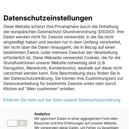
ENERGIE AG WEBSEITE
KARRIERE
BLOG
Datenschutzeinstellungen
0
Diese Website schützt Ihre Privatsphäre durch die Einhaltung
der europäischen Datenschutz-Grundverordnung (DSGVO). Ihre
Daten werden nicht für Zwecke verwendet, in die Sie nicht
eingewilligt haben und werden nur in dem Umfang verarbeitet,
MELDUNGEN
der nicht über die Daten hinausgeht, die in Bezug auf einen
Meldungen
Kraftwerke
Speicherkraftwerke
bestimmten Zweck (oder mehrere Zwecke) der Verarbeitung
Unternehmen
erforderlich ist. Diese Webseite verwendet Cookies, die für die
Grundfunktionen unserer Website notwendig sind (z.B.
ad-hoc Mitteilungen
Text
Bilder
Navigation, Warenkorb, Kundenkonto), weshalb auf diese nicht
verzichtet werden kann. Eine Beschreibung dazu finden Sie in
Strom
der Datenschutzerklärung. Sie können Ihre Zustimmung(en) zur
Meldung vom 22.09.2024
Datenverarbeitung für bestimmte Zwecke unten oder durch
Kraftwerke
Energie AG feiert 100
Klicken auf "Allen zustimmen" erteilen.
Wasserkraft
Erfahren Sie mehr auf der Seite unserer Datenschutzerklärung.
Jahre Kraftwerk
Wärmekraft
Partenstein
Photovoltaik
Analytics
Wir speichern Daten in einer aggregierten Form über
Speicherkraftwerke
Besucher und ihre Erfahrungen auf unserer Website.
Wir verwenden diese Daten, um Fehler zu beseitigen