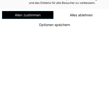
Windenergie
und das Erlebnis für alle Besucher zu verbessern.
Versorgungsnetz
Allen zustimmen
Alles ablehnen
Versorgungssicherheit
Optionen speichern
Erdgas
Telekommunikation
Mobilität
Wärme
Wasser
Wohnbau
Umwelt (vormals: Entsorgung)
Energie AG nimmt Agri-PV-Anlage in Altenmarkt
bei St. Gallen in Betrieb
MEDIA
v.l.n.r. Leonhard Peböck (Energie AG Erzeugung),
Peter Schmidhuber (Energie AG Tech Services),
INVESTOR RELATIONS
Johannes Dopler (Energie AG Tech Services) und
Marco Wolfmayr (Abteilungsleiter Wind/PV,
AD-HOC MITTEILUNGEN
Energie AG Erzeugung)