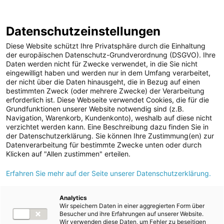
ENERGIE AG WEBSEITE
KARRIERE
BLOG
Datenschutzeinstellungen
0
Diese Website schützt Ihre Privatsphäre durch die Einhaltung
der europäischen Datenschutz-Grundverordnung (DSGVO). Ihre
Daten werden nicht für Zwecke verwendet, in die Sie nicht
eingewilligt haben und werden nur in dem Umfang verarbeitet,
MELDUNGEN
der nicht über die Daten hinausgeht, die in Bezug auf einen
Meldungen
Kraftwerke
Photovoltaik
bestimmten Zweck (oder mehrere Zwecke) der Verarbeitung
Unternehmen
erforderlich ist. Diese Webseite verwendet Cookies, die für die
Grundfunktionen unserer Website notwendig sind (z.B.
ad-hoc Mitteilungen
Text
Bilder
Navigation, Warenkorb, Kundenkonto), weshalb auf diese nicht
verzichtet werden kann. Eine Beschreibung dazu finden Sie in
Strom
der Datenschutzerklärung. Sie können Ihre Zustimmung(en) zur
Meldung vom 25.05.2026
Datenverarbeitung für bestimmte Zwecke unten oder durch
Kraftwerke
Energie AG nimmt Agri-
Klicken auf "Allen zustimmen" erteilen.
Wasserkraft
Erfahren Sie mehr auf der Seite unserer Datenschutzerklärung.
PV-Anlage in
Wärmekraft
Altenmarkt bei St.
Photovoltaik
Analytics
Wir speichern Daten in einer aggregierten Form über
Speicherkraftwerke
Gallen in Betrieb
Besucher und ihre Erfahrungen auf unserer Website.
Wir verwenden diese Daten, um Fehler zu beseitigen