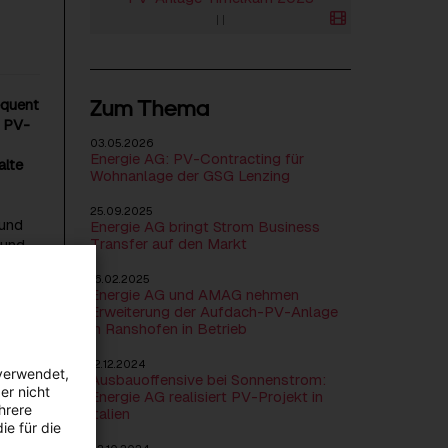
|
|
Zum Thema
equent
r PV-
03.05.2026
Energie AG: PV-Contracting für
alte
Wohnanlage der GSG Lenzing
25.09.2025
 und
Energie AG bringt Strom Business
Transfer auf den Markt
 und
16.02.2025
Energie AG und AMAG nehmen
ll
Erweiterung der Aufdach-PV-Anlage
den.
in Ranshofen in Betrieb
und
sorgt
12.12.2024
verwendet,
Ausbauoffensive bei Sonnenstrom:
er nicht
Energie AG realisiert PV-Projekt in
hrere
Italien
ie für die