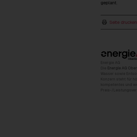
geplant.
Seite drucken
Energie AG
Die
Energie AG Ober
Wasser sowie Entso
Konzern steht für hö
kompetentes und wet
Preis-/Leistungsverh