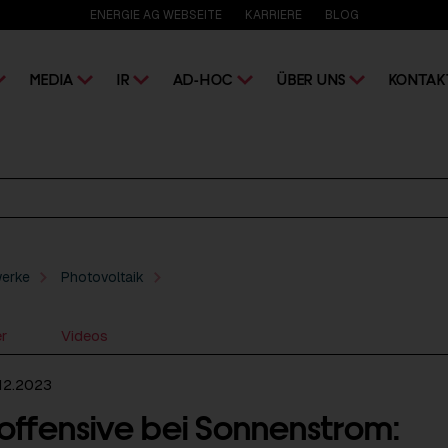
ENERGIE AG WEBSEITE
KARRIERE
BLOG
MEDIA
IR
AD-HOC
ÜBER UNS
KONTAK
werke
Photovoltaik
er
Videos
12.2023
ffensive bei Sonnenstrom: