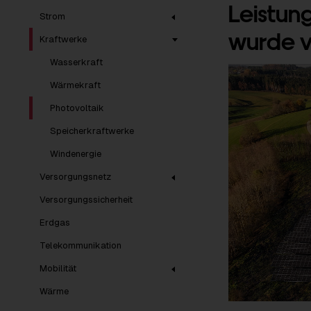
Leistun
Strom
wurde v
Kraftwerke
Wasserkraft
Wärmekraft
Photovoltaik
Speicherkraftwerke
Windenergie
Versorgungsnetz
Versorgungssicherheit
Erdgas
Telekommunikation
Mobilität
Wärme