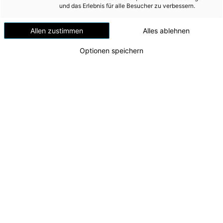
Versorgungssicherheit
und das Erlebnis für alle Besucher zu verbessern.
zügig voran
Erdgas
Allen zustimmen
Alles ablehnen
Telekommunikation
Optionen speichern
Mobilität
Wärme
Wasser
Wohnbau
Umwelt (vormals: Entsorgung)
MEDIA
INVESTOR RELATIONS
Baufortschritt PSKW Ebensee
Zufahrtsstollen zur Kaverne
AD-HOC MITTEILUNGEN
Zu dieser Meldung gibt es:
3 Bilder
ÜBER UNS
Die Bauarbeiten für das Pumpspeicherkraftwerk
KONTAKT