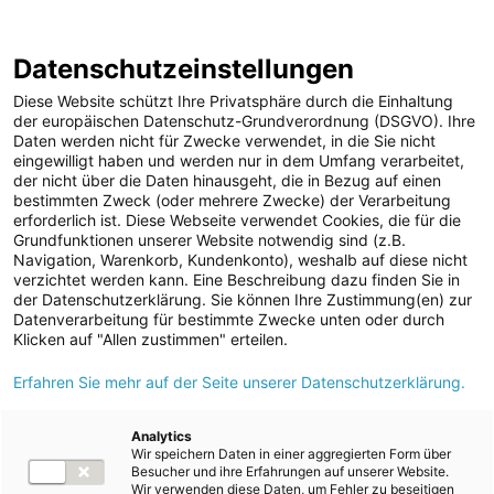
ENERGIE AG WEBSEITE
KARRIERE
BLOG
Datenschutzeinstellungen
0
Diese Website schützt Ihre Privatsphäre durch die Einhaltung
der europäischen Datenschutz-Grundverordnung (DSGVO). Ihre
Daten werden nicht für Zwecke verwendet, in die Sie nicht
eingewilligt haben und werden nur in dem Umfang verarbeitet,
MELDUNGEN
der nicht über die Daten hinausgeht, die in Bezug auf einen
Meldungen
Unternehmen
bestimmten Zweck (oder mehrere Zwecke) der Verarbeitung
Unternehmen
erforderlich ist. Diese Webseite verwendet Cookies, die für die
Grundfunktionen unserer Website notwendig sind (z.B.
Karriere-News
Text
Bilder
Navigation, Warenkorb, Kundenkonto), weshalb auf diese nicht
verzichtet werden kann. Eine Beschreibung dazu finden Sie in
Kunst und Kultur
der Datenschutzerklärung. Sie können Ihre Zustimmung(en) zur
Meldung vom 18.07.2024
Datenverarbeitung für bestimmte Zwecke unten oder durch
Sportfamilie
Energie AG:
Klicken auf "Allen zustimmen" erteilen.
ad-hoc Mitteilungen
Erfahren Sie mehr auf der Seite unserer Datenschutzerklärung.
Bauarbeiten für
Strom
Pumpspeicherkraftwerk
Kraftwerke
Analytics
Wir speichern Daten in einer aggregierten Form über
Versorgungsnetz
Ebensee schreiten
Besucher und ihre Erfahrungen auf unserer Website.
Wir verwenden diese Daten, um Fehler zu beseitigen