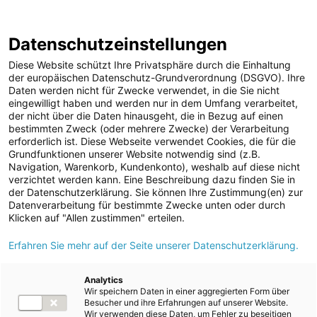
ENERGIE AG WEBSEITE
KARRIERE
BLOG
Datenschutzeinstellungen
0
Diese Website schützt Ihre Privatsphäre durch die Einhaltung
der europäischen Datenschutz-Grundverordnung (DSGVO). Ihre
Daten werden nicht für Zwecke verwendet, in die Sie nicht
eingewilligt haben und werden nur in dem Umfang verarbeitet,
MELDUNGEN
der nicht über die Daten hinausgeht, die in Bezug auf einen
Meldungen
Unternehmen
bestimmten Zweck (oder mehrere Zwecke) der Verarbeitung
Unternehmen
erforderlich ist. Diese Webseite verwendet Cookies, die für die
Grundfunktionen unserer Website notwendig sind (z.B.
Karriere-News
Text
Bilder
Videos
Audios
Navigation, Warenkorb, Kundenkonto), weshalb auf diese nicht
verzichtet werden kann. Eine Beschreibung dazu finden Sie in
Kunst und Kultur
der Datenschutzerklärung. Sie können Ihre Zustimmung(en) zur
Meldung vom 10.06.2024
Datenverarbeitung für bestimmte Zwecke unten oder durch
Sportfamilie
Energie AG: Sonne,
Klicken auf "Allen zustimmen" erteilen.
ad-hoc Mitteilungen
Erfahren Sie mehr auf der Seite unserer Datenschutzerklärung.
Wind und Wasser als
Strom
Hauptdarsteller in
Kraftwerke
Analytics
Wir speichern Daten in einer aggregierten Form über
Versorgungsnetz
neuen Spots
Besucher und ihre Erfahrungen auf unserer Website.
Wir verwenden diese Daten, um Fehler zu beseitigen