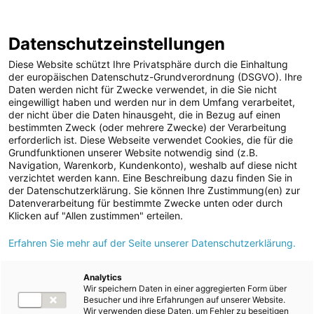
ENERGIE AG WEBSEITE
KARRIERE
BLOG
Datenschutzeinstellungen
0
Diese Website schützt Ihre Privatsphäre durch die Einhaltung
der europäischen Datenschutz-Grundverordnung (DSGVO). Ihre
Daten werden nicht für Zwecke verwendet, in die Sie nicht
eingewilligt haben und werden nur in dem Umfang verarbeitet,
MELDUNGEN
der nicht über die Daten hinausgeht, die in Bezug auf einen
Meldungen
Kraftwerke
Wärmekraft
bestimmten Zweck (oder mehrere Zwecke) der Verarbeitung
Unternehmen
erforderlich ist. Diese Webseite verwendet Cookies, die für die
Grundfunktionen unserer Website notwendig sind (z.B.
Aktuelle Pressemeldungen
ad-hoc Mitteilungen
Navigation, Warenkorb, Kundenkonto), weshalb auf diese nicht
verzichtet werden kann. Eine Beschreibung dazu finden Sie in
Strom
Wärmekraft
der Datenschutzerklärung. Sie können Ihre Zustimmung(en) zur
Datenverarbeitung für bestimmte Zwecke unten oder durch
Kraftwerke
Klicken auf "Allen zustimmen" erteilen.
Wasserkraft
Alle
2026
2023
2016
Erfahren Sie mehr auf der Seite unserer Datenschutzerklärung.
Wärmekraft
Photovoltaik
Analytics
24.04.2026
/
Kraftwerke
Wärmekraft
Wir speichern Daten in einer aggregierten Form über
Speicherkraftwerke
Besucher und ihre Erfahrungen auf unserer Website.
25 Jahre Geothermie
Wir verwenden diese Daten, um Fehler zu beseitigen