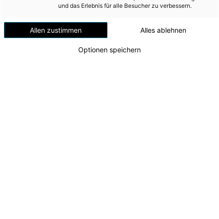
Windenergie
und das Erlebnis für alle Besucher zu verbessern.
Braunau-Simbach:
Versorgungsnetz
Erfolgsmodell für
Allen zustimmen
Alles ablehnen
Versorgungssicherheit
nachhaltige,
Optionen speichern
Erdgas
grenzüberschreitende
Telekommunikation
Wärmeversorgung
Mobilität
Wärme
Wasser
Wohnbau
Umwelt (vormals: Entsorgung)
MEDIA
INVESTOR RELATIONS
AD-HOC MITTEILUNGEN