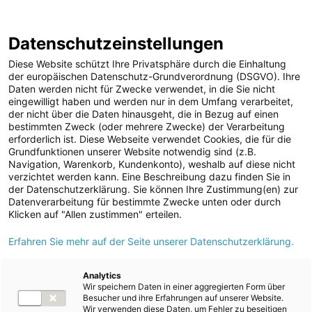
ENERGIE AG WEBSEITE
KARRIERE
BLOG
Datenschutzeinstellungen
0
Diese Website schützt Ihre Privatsphäre durch die Einhaltung
der europäischen Datenschutz-Grundverordnung (DSGVO). Ihre
Daten werden nicht für Zwecke verwendet, in die Sie nicht
eingewilligt haben und werden nur in dem Umfang verarbeitet,
MELDUNGEN
der nicht über die Daten hinausgeht, die in Bezug auf einen
Meldungen
Unternehmen
bestimmten Zweck (oder mehrere Zwecke) der Verarbeitung
Unternehmen
erforderlich ist. Diese Webseite verwendet Cookies, die für die
Grundfunktionen unserer Website notwendig sind (z.B.
Karriere-News
Text
Bilder
Navigation, Warenkorb, Kundenkonto), weshalb auf diese nicht
verzichtet werden kann. Eine Beschreibung dazu finden Sie in
Kunst und Kultur
der Datenschutzerklärung. Sie können Ihre Zustimmung(en) zur
Meldung vom 18.02.2024
Datenverarbeitung für bestimmte Zwecke unten oder durch
Sportfamilie
Erfolgreicher
Klicken auf "Allen zustimmen" erteilen.
ad-hoc Mitteilungen
Erfahren Sie mehr auf der Seite unserer Datenschutzerklärung.
Lehrabschluss in der
Strom
Energie AG
Kraftwerke
Analytics
Wir speichern Daten in einer aggregierten Form über
Versorgungsnetz
Besucher und ihre Erfahrungen auf unserer Website.
Wir verwenden diese Daten, um Fehler zu beseitigen