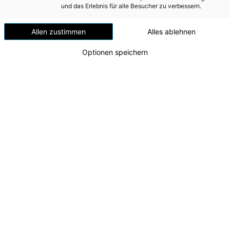
Versorgungssicherheit
und das Erlebnis für alle Besucher zu verbessern.
Erdgas
Allen zustimmen
Alles ablehnen
Telekommunikation
Optionen speichern
Mobilität
Wärme
Wasser
Wohnbau
Umwelt (vormals: Entsorgung)
Lehrabschluss 2024
Die erfolgreichen Lehrlinge mit Energie AG-CEO
MEDIA
Leonhard Schitter, Johannes Michael Blätterbinder
(Geschäftsführer Energie AG Oberösterreich
INVESTOR RELATIONS
Personalmanagement GmbH), Matthias
Pesendorfer (Leiter Lehrlingsausbildung) und
AD-HOC MITTEILUNGEN
seinem Team sowie Edith Schatzdorfer (Mitglied
der Konzernvertretung)
ÜBER UNS
Zu dieser Meldung gibt es:
2 Bilder
KONTAKT