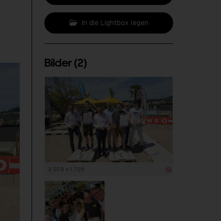
In die Lightbox legen
Bilder (2)
2 559 x 1 706