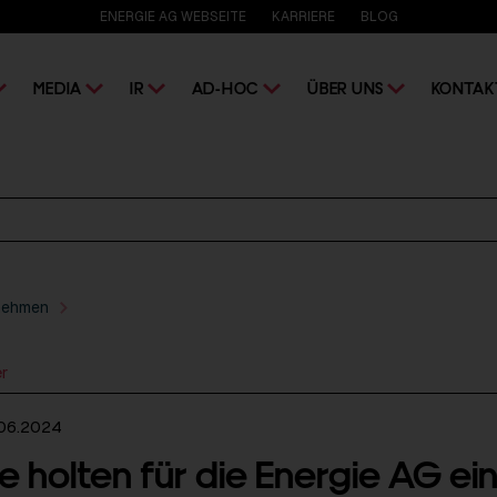
ENERGIE AG WEBSEITE
KARRIERE
BLOG
MEDIA
IR
AD-HOC
ÜBER UNS
KONTAK
nehmen
er
.06.2024
e holten für die Energie AG ei