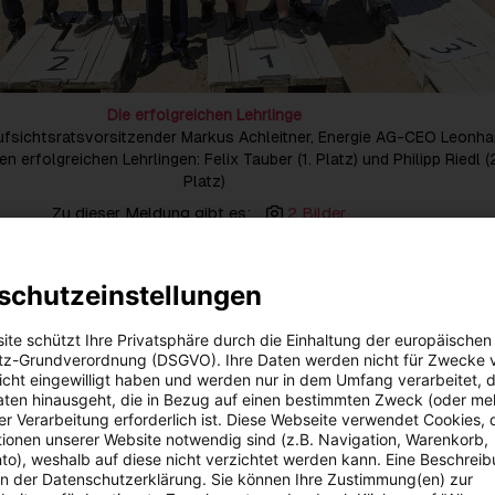
Die erfolgreichen Lehrlinge
fsichtsratsvorsitzender Markus Achleitner, Energie AG-CEO Leonha
den erfolgreichen Lehrlingen: Felix Tauber (1. Platz) und Philipp Riedl (
Platz)
Zu dieser Meldung gibt es:
2 Bilder
 die Fach- und Führungskräfte von morgen beim diesjährigen
schutzeinstellungen
rb der Wirtschaftskammer: In der Sparte „Energietechnik“ feierte
rgie AG einen Doppelsieg.
In der Gesamtwertung holte sich Felix 
nberger (Stiwa) den ex aequo Sieg als „Bester Lehrling
ite schützt Ihre Privatsphäre durch die Einhaltung der europäischen
z-Grundverordnung (DSGVO). Ihre Daten werden nicht für Zwecke 
 nicht eingewilligt haben und werden nur in dem Umfang verarbeitet, d
g können wir alle stolz sein – als Unternehmen, aber vor allem die
aten hinausgeht, die in Bezug auf einen bestimmten Zweck (oder me
! Aufgrund der großen Motivation der Lehrlinge und dem Engagemen
r Verarbeitung erforderlich ist. Diese Webseite verwendet Cookies, d
iese herausragenden Ergebnisse möglich. Unsere Lehrwerkstatt sic
ionen unserer Website notwendig sind (z.B. Navigation, Warenkorb,
ausgebildete Mitarbeiterinnen und Mitarbeiter auf unserem Weg in
o), weshalb auf diese nicht verzichtet werden kann. Eine Beschrei
iezukunft“, freut sich Energie AG-CEO Leonhard Schitter über die T
 in der Datenschutzerklärung. Sie können Ihre Zustimmung(en) zur