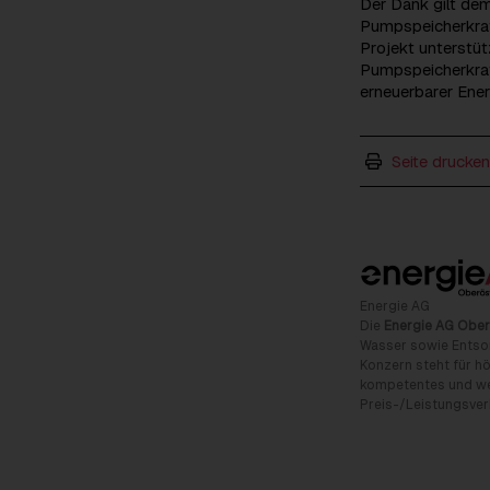
Der Dank gilt de
Pumpspeicherkraft
Projekt unterstüt
Pumpspeicherkraf
erneuerbarer Ene
Seite drucken
Energie AG
Die
Energie AG Ober
Wasser sowie Entso
Konzern steht für hö
kompetentes und wet
Preis-/Leistungsverh