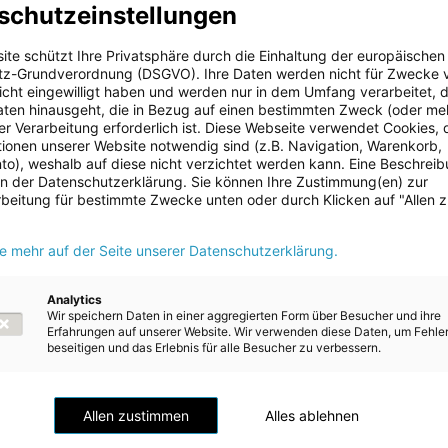
schutzeinstellungen
ie‘ Oberösterreichs darstellen“, führt Energie AG-CEO Leonhard Sch
icherkraftwerk Ebensee ist ein wesentlicher Bestandteil der
ite schützt Ihre Privatsphäre durch die Einhaltung der europäischen
uausrichtung des Unternehmens und ist mit rund 450 Millionen Eur
z-Grundverordnung (DSGVO). Ihre Daten werden nicht für Zwecke 
stition in der Geschichte der Energie AG. Die Inbetriebnahme ist fü
 nicht eingewilligt haben und werden nur in dem Umfang verarbeitet, d
aten hinausgeht, die in Bezug auf einen bestimmten Zweck (oder me
r Verarbeitung erforderlich ist. Diese Webseite verwendet Cookies, d
umpspeicherkraftwerkes ist ein entscheidender Schritt hin zu eine
ionen unserer Website notwendig sind (z.B. Navigation, Warenkorb,
d verlässlicheren Energieversorgung in Oberösterreich. Unsere Ene
o), weshalb auf diese nicht verzichtet werden kann. Eine Beschrei
folgt einem klaren Prinzip: Ökologie und Ökonomie sind in Oberöste
 in der Datenschutzerklärung. Sie können Ihre Zustimmung(en) zur
 sondern ergänzen sich gegenseitig. Die Baustelle dieses
beitung für bestimmte Zwecke unten oder durch Klicken auf "Allen 
werks hier in Ebensee ist ein Beleg dafür, dass wir in Oberösterre
 Weitsicht und Vernunft umzusetzen“, so Landeshauptmann Thoma
ie mehr auf der Seite unserer Datenschutzerklärung.
laugenschein vor Ort.
ch als Wirtschaftsbundesland Nr. 1 sind eine hohe Versorgungssich
Analytics
Wir speichern Daten in einer aggregierten Form über Besucher und ihre
sorgungsqualität bei Energie ein entscheidender Standortfaktor. D
Erfahrungen auf unserer Website. Wir verwenden diese Daten, um Fehle
twerk Ebensee ist ein entscheidender Baustein, um die
beseitigen und das Erlebnis für alle Besucher zu verbessern.
heit auch künftig zu gewährleisten. Gleichzeitig sind Speicherlös
or für die erfolgreiche Umsetzung der Energiewende. Die Energie 
 Projekt einmal mehr unter Beweis, dass sie für eine sichere und
Allen zustimmen
Alles ablehnen
ieversorgung in Oberösterreich steht“, so Energie AG-
itzender Markus Achleitner.