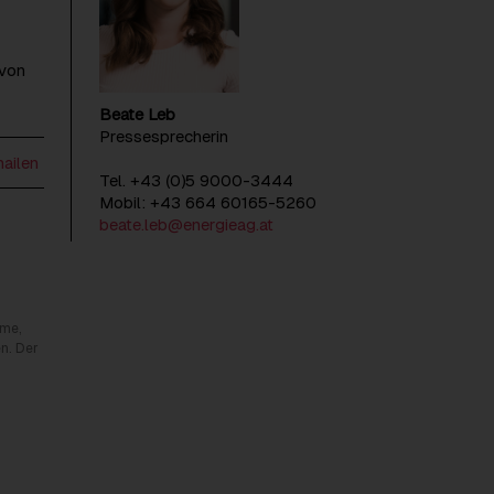
 von
Beate Leb
Pressesprecherin
mailen
Tel. +43 (0)5 9000-3444
Mobil: +43 664 60165-5260
beate.leb@energieag.at
rme,
n. Der