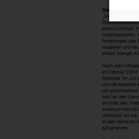
Basis für die ern
„Der Ausbau von 
Grundvoraussetzu
sicherzustellen. 
Leistungsband - 
Änderungen des B
reagieren und lei
erklärt Energie A
Nach dem offiziel
im Februar 2024 
Ebensee. Im Juli 
und die Kaverne e
um anschließend 
wird an den Dam
Vortrieb des Tri
Ausbruch des Dru
verbindet, ist mi
In den nächsten 
aufgefahren.