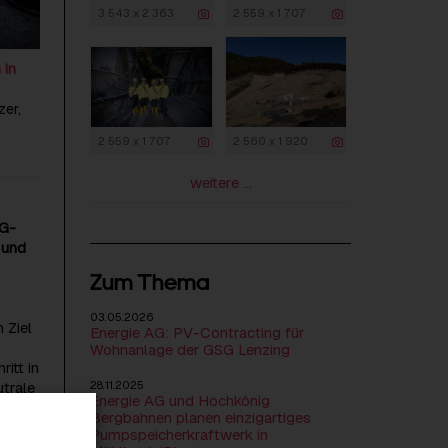
3 543 x 2 363
2 559 x 1 707
 in
zer,
2 559 x 1 707
2 560 x 1 920
weitere ...
AG-
 und
Zum Thema
03.05.2026
 Ziel
Energie AG: PV-Contracting für
Wohnanlage der GSG Lenzing
itt in
utrale
28.11.2025
Energie AG und Hochkönig
r zu
Bergbahnen planen einzigartiges
Pumpspeicherkraftwerk in
tig