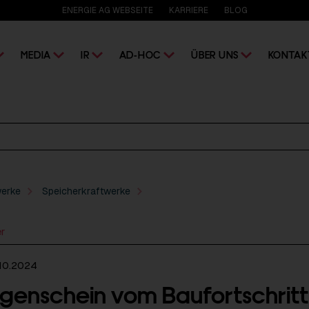
ENERGIE AG WEBSEITE
KARRIERE
BLOG
MEDIA
IR
AD-HOC
ÜBER UNS
KONTAK
werke
Speicherkraftwerke
er
10.2024
genschein vom Baufortschritt