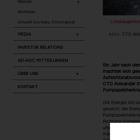
Wasser
Wohnbau
Lokalaugensch
Umwelt (vormals: Entsorgung)
MEDIA
v.l.n.r.: CTO A
INVESTOR RELATIONS
AD-HOC MITTEILUNGEN
Ein Jahr nach de
machten sich ges
ÜBER UNS
Aufsichtsratsvor
CTO Alexander Kir
KONTAKT
Pumpspeicherkraf
Die Energie AG is
gesetzt, die Ener
Pumpspeicherkraft
Richtung Klimaneu
und unabhängige 
machen, wenn sie
Pumpspeicherkraft