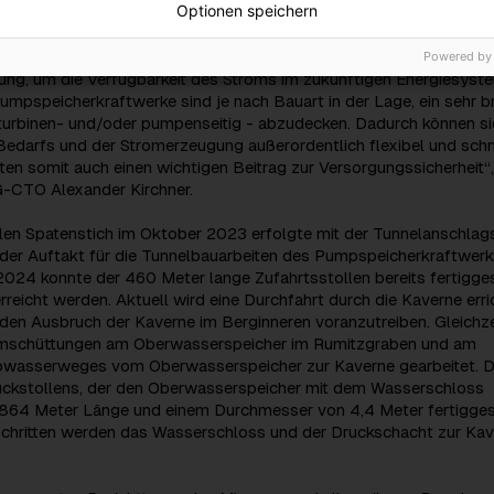
Optionen speichern
euerbare Energiezukunft
Energiespeichern wie diesem Pumpspeicherkraftwerk ist eine
Powered by
ng, um die Verfügbarkeit des Stroms im zukünftigen Energiesyst
Pumpspeicherkraftwerke sind je nach Bauart in der Lage, ein sehr b
turbinen- und/oder pumpenseitig - abzudecken. Dadurch können si
edarfs und der Stromerzeugung außerordentlich flexibel und schn
sten somit auch einen wichtigen Beitrag zur Versorgungssicherheit“,
G-CTO Alexander Kirchner.
len Spatenstich im Oktober 2023 erfolgte mit der Tunnelanschlags
der Auftakt für die Tunnelbauarbeiten des Pumpspeicherkraftwerk
2024 konnte der 460 Meter lange Zufahrtsstollen bereits fertigges
rreicht werden. Aktuell wird eine Durchfahrt durch die Kaverne erri
den Ausbruch der Kaverne im Berginneren voranzutreiben. Gleichze
mschüttungen am Oberwasserspeicher im Rumitzgraben und am
ebwasserweges vom Oberwasserspeicher zur Kaverne gearbeitet. D
ckstollens, der den Oberwasserspeicher mit dem Wasserschloss
t 864 Meter Länge und einem Durchmesser von 4,4 Meter fertiggest
Schritten werden das Wasserschloss und der Druckschacht zur Ka