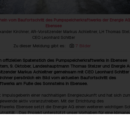
ein vom Baufortschritt des Pumpspeicherkraftwerks der Energie AG
Ebensee
lexander Kirchner, AR-Vorsitzender Markus Achleitner, LH Thomas Stel
CEO Leonhard Schitter
Zu dieser Meldung gibt es:
7 Bilder
m offiziellen Spatenstich des Pumpspeicherkraftwerks in Ebensee
tern, 9. Oktober, Landeshauptmann Thomas Stelzer und Energie 
sitzender Markus Achleitner gemeinsam mit CEO Leonhard Schitter
chner persönlich ein Bild vom aktuellen Baufortschritt des
twerks am Fuße des Sonnsteins in Ebensee.
t Impulsgeberin einer nachhaltigen Energiezukunft und hat sich zum
giewende aktiv voranzutreiben. Mit der Errichtung des
werks Ebensee setzt die Energie AG einen weiteren wichtigen Schr
tralität. „Das Projekt unterstützt unser Vorhaben für eine klimane
Energiezukunft. Um die nachhaltig erzeugte Energie dann verfügba
 am meisten gebraucht wird, braucht es Speicherkapazitäten. Das
werk in Ebensee ist ein wichtiger Baustein dafür und wird zukünf