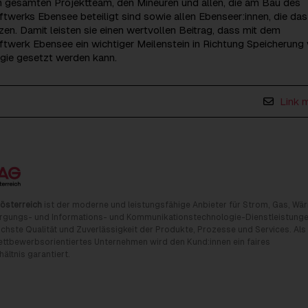
m gesamten Projektteam, den Mineuren und allen, die am Bau des
werks Ebensee beteiligt sind sowie allen Ebenseer:innen, die das
zen. Damit leisten sie einen wertvollen Beitrag, dass mit dem
twerk Ebensee ein wichtiger Meilenstein in Richtung Speicherung
rgie gesetzt werden kann.
Link 
österreich
ist der moderne und leistungsfähige Anbieter für Strom, Gas, Wä
rgungs- und Informations- und Kommunikationstechnologie-Dienstleistunge
chste Qualität und Zuverlässigkeit der Produkte, Prozesse und Services. Als
tbewerbsorientiertes Unternehmen wird den Kund:innen ein faires
ältnis garantiert.