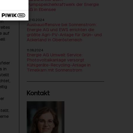
Pumpspeicherkraftwerk der Energie
AG in Ebensee
22.10.2024
em
Ausbauoffensive bei Sonnenstrom:
reites
Energie AG und EWS errichten die
e auf
größte Agri-PV-Anlage für Grün- und
ell
Ackerland in Oberösterreich
11.08.2024
Energie AG Umwelt Service:
Photovoltaikanlage versorgt
feier
Kühlgeräte-Recycling-Anlage in
s in
Timelkam mit Sonnenstrom
tellt
chtet,
itig
Kontakt
er
ellt.
verne