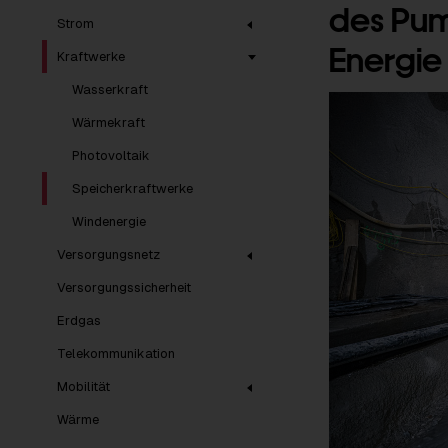
des Pum
Strom
Energie
Kraftwerke
Wasserkraft
Wärmekraft
Photovoltaik
Speicherkraftwerke
Windenergie
Versorgungsnetz
Versorgungssicherheit
Erdgas
Telekommunikation
Mobilität
Wärme