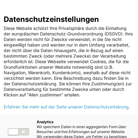
ENERGIE AG WEBSEITE
KARRIERE
BLOG
Datenschutzeinstellungen
0
Diese Website schützt Ihre Privatsphäre durch die Einhaltung
der europäischen Datenschutz-Grundverordnung (DSGVO). Ihre
Daten werden nicht für Zwecke verwendet, in die Sie nicht
eingewilligt haben und werden nur in dem Umfang verarbeitet,
MELDUNGEN
der nicht über die Daten hinausgeht, die in Bezug auf einen
Meldungen
Kraftwerke
Speicherkraftwerke
bestimmten Zweck (oder mehrere Zwecke) der Verarbeitung
Unternehmen
erforderlich ist. Diese Webseite verwendet Cookies, die für die
Grundfunktionen unserer Website notwendig sind (z.B.
ad-hoc Mitteilungen
Text
Bilder
Navigation, Warenkorb, Kundenkonto), weshalb auf diese nicht
verzichtet werden kann. Eine Beschreibung dazu finden Sie in
Strom
der Datenschutzerklärung. Sie können Ihre Zustimmung(en) zur
Meldung vom 10.10.2024
Datenverarbeitung für bestimmte Zwecke unten oder durch
Kraftwerke
Lokalaugenschein vom
Klicken auf "Allen zustimmen" erteilen.
Wasserkraft
Erfahren Sie mehr auf der Seite unserer Datenschutzerklärung.
Baufortschritt des
Wärmekraft
Pumpspeicherkraftwerks
Photovoltaik
Analytics
Wir speichern Daten in einer aggregierten Form über
Speicherkraftwerke
der Energie AG in
Besucher und ihre Erfahrungen auf unserer Website.
Wir verwenden diese Daten, um Fehler zu beseitigen